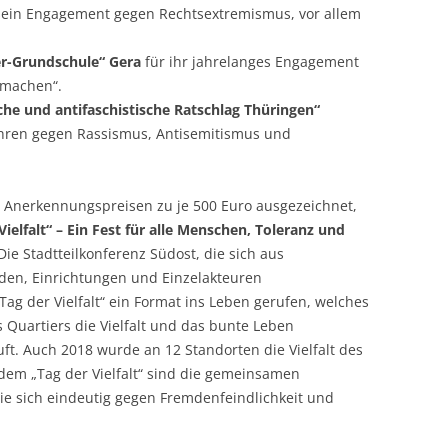
sein Engagement gegen Rechtsextremismus, vor allem
er-Grundschule“ Gera
für ihr jahrelanges Engagement
 machen“.
sche und antifaschistische Ratschlag Thüringen“
 Jahren gegen Rassismus, Antisemitismus und
t Anerkennungspreisen zu je 500 Euro ausgezeichnet,
Vielfalt“ – Ein Fest für alle Menschen, Toleranz und
 Die Stadtteilkonferenz Südost, die sich aus
den, Einrichtungen und Einzelakteuren
ag der Vielfalt“ ein Format ins Leben gerufen, welches
Quartiers die Vielfalt und das bunte Leben
ft. Auch 2018 wurde an 12 Standorten die Vielfalt des
 dem „Tag der Vielfalt“ sind die gemeinsamen
e sich eindeutig gegen Fremdenfeindlichkeit und