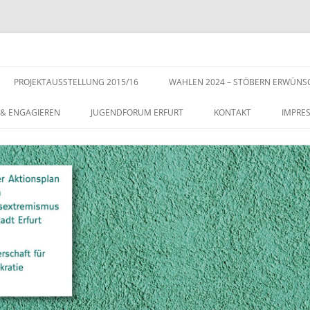
s der Stadt Erfurt – Zur Stärkung der Vielfalt, Toleranz und Demokratie
Zum
Inhalt
PROJEKTAUSSTELLUNG 2015/16
WAHLEN 2024 – STÖBERN ERWÜNS
springen
 & ENGAGIEREN
JUGENDFORUM ERFURT
KONTAKT
IMPRE