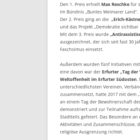
Den 1. Preis erhielt
Max Reschke
für 
im Bündnis „Buntes Weimarer Land“.
Der 2. Preis ging an die
„Erich-Kästn
und das Projekt „Demokratie sichtbar
Mit dem 3. Preis wurde
„Antirassisti
ausgezeichnet, der sich seit fast 30
Faschsimus einsetzt.
Außerdem wurden fünf Initiativen mi
eine davon war der
Erfurter „Tag der 
Weltoffenheit im Erfurter Südosten
.
unterschiedlichsten Vereinen, Verbän
zusammensetzt, hatte 2017 mit dem „T
an einem Tag der Bewohnerschaft des 
demonstriert und zur Teilnahme aufru
Stadtteils gefeiert. Das Besondere an
Aktivitäten und Zusammenschlüsse, di
religiöse Ausgrenzung richtet.