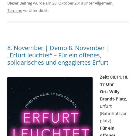
Dieser Beitrag wurde am
23. Oktober 2018
unter
Allgemein
,
Termine
veröffentlicht.
8. November | Demo 8. November |
„Erfurt leuchtet“ – Für ein offenes,
solidarisches und engagiertes Erfurt
Zeit: 08.11.18,
17 Uhr
Ort:
Willy-
Brandt
-Platz
,
Erfurt
(Bahnhofsvor
platz)
Für ein
offenes,