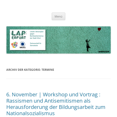
Zum
Inhalt
LAP Erfurt
Lokaler Aktionsplan gegen Rechtsextremismus der Stadt Erfurt – Zur
Zum
springen
Menü
Inhalt
Stärkung der Vielfalt, Toleranz und Demokratie
springen
ARCHIV DER KATEGORIE:
TERMINE
6. November | Workshop und Vortrag :
Rassismen und Antisemitismen als
Herausforderung der Bildungsarbeit zum
Nationalsozialismus