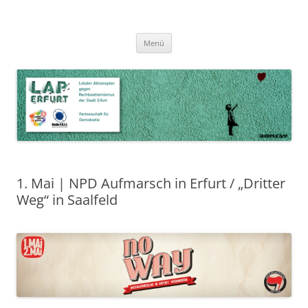
Zum
Inhalt
LAP Erfurt
Lokaler Aktionsplan gegen Rechtsextremismus der Stadt Erfurt – Zur
Zum
springen
Menü
Inhalt
Stärkung der Vielfalt, Toleranz und Demokratie
springen
1. Mai | NPD Aufmarsch in Erfurt / „Dritter
Weg“ in Saalfeld