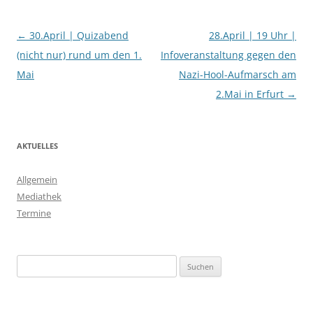
Beitragsnavigation
←
30.April | Quizabend
28.April | 19 Uhr |
(nicht nur) rund um den 1.
Infoveranstaltung gegen den
Mai
Nazi-Hool-Aufmarsch am
2.Mai in Erfurt
→
AKTUELLES
Allgemein
Mediathek
Termine
Suchen
nach: