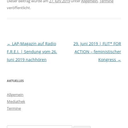
Dieser Beitrag wurde am
27. Juni 2019
unter
Allgemein
,
Termine
veröffentlicht.
Beitragsnavigation
←
LAP-Magazin auf Radio
29. Juni 2019 | FLIT* FOR
F.R.E.I. | Sendung vom 26.
ACTION – feministischer
Juni 2019 nachhören
Kongress
→
AKTUELLES
Allgemein
Mediathek
Termine