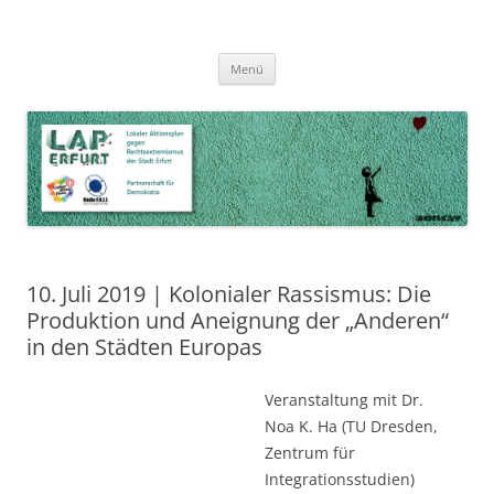
Zum
Inhalt
LAP Erfurt
Lokaler Aktionsplan gegen Rechtsextremismus der Stadt Erfurt – Zur
Zum
springen
Menü
Inhalt
Stärkung der Vielfalt, Toleranz und Demokratie
springen
10. Juli 2019 | Kolonialer Rassismus: Die
Produktion und Aneignung der „Anderen“
in den Städten Europas
Veranstaltung mit Dr.
Noa K. Ha (TU Dresden,
Zentrum für
Integrationsstudien)