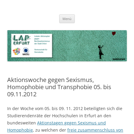
Zum
Inhalt
LAP Erfurt
Lokaler Aktionsplan gegen Rechtsextremismus der Stadt Erfurt – Zur
Zum
springen
Menü
Inhalt
Stärkung der Vielfalt, Toleranz und Demokratie
springen
Aktionswoche gegen Sexismus,
Homophobie und Transphobie 05. bis
09.11.2012
In der Woche vom 05. bis 09. 11. 2012 beteiligten sich die
Studierendenräte der Hochschulen in Erfurt an den
bundesweiten
Aktionstagen gegen Sexismus und
Homophobie
, zu welchen der
freie zusammenschluss von