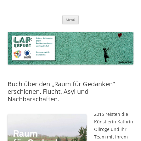
Zum
Inhalt
LAP Erfurt
Lokaler Aktionsplan gegen Rechtsextremismus der Stadt Erfurt – Zur
Zum
springen
Menü
Inhalt
Stärkung der Vielfalt, Toleranz und Demokratie
springen
Buch über den „Raum für Gedanken“
erschienen. Flucht, Asyl und
Nachbarschaften.
2015 reisten die
Künstlerin Kathrin
Ollroge und ihr
Team mit ihrem