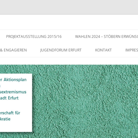
s der Stadt Erfurt – Zur Stärkung der Vielfalt, Toleranz und Demokratie
Zum
Inhalt
PROJEKTAUSSTELLUNG 2015/16
WAHLEN 2024 – STÖBERN ERWÜNS
springen
 & ENGAGIEREN
JUGENDFORUM ERFURT
KONTAKT
IMPRE